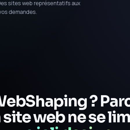
 Des sites web représentatifs aux
 vos demandes.
WebShaping ? Parc
 site web ne se lim