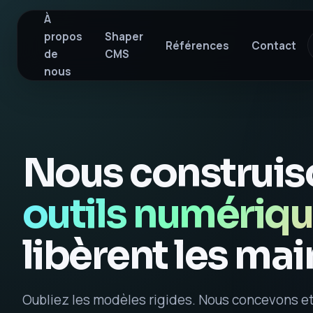
À
propos
Shaper
Références
Contact
de
CMS
nous
Nous construis
outils numériq
libèrent les mai
Oubliez les modèles rigides. Nous concevons e