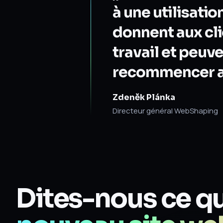
à une utilisati
donnent aux cli
travail et peuv
recommencer ap
Zdeněk Plánka
Directeur général WebShaping
Dites-nous ce qu