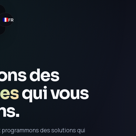
FR
ons des
ues
qui vous
ns.
t programmons des solutions qui